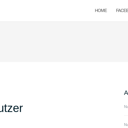
HOME
FACE
A
utzer
Nu
Nu